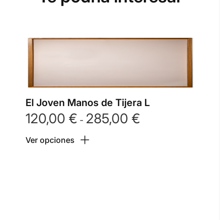
El Joven Manos de Tijera L
120,00
€
285,00
€
Rango
-
de
Ver opciones
precios:
desde
120,00 €
hasta
285,00 €