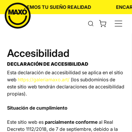
Skip
HACEMOS TU SUEÑO REALIDAD
ENCARGA
to
content
Abrir
el
formulario
de
búsqueda
Accesibilidad
DECLARACIÓN DE ACCESIBILIDAD
Esta declaración de accesibilidad se aplica en el sitio
web
https://galeriamaxo.art/
(los subdominios de
este sitio web tendrán declaraciones de accesibilidad
propias).
Situación de cumplimiento
Este sitio web es
parcialmente conforme
al Real
Decreto 1112/2018, de 7 de septiembre, debido a la