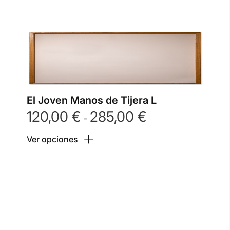
El Joven Manos de Tijera L
120,00
€
285,00
€
Rango
-
de
Ver opciones
precios:
desde
120,00 €
hasta
285,00 €