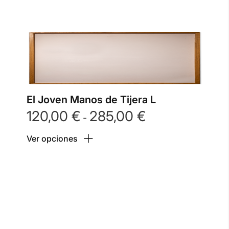
El Joven Manos de Tijera L
120,00
€
285,00
€
Rango
-
de
Ver opciones
precios:
desde
120,00 €
hasta
285,00 €