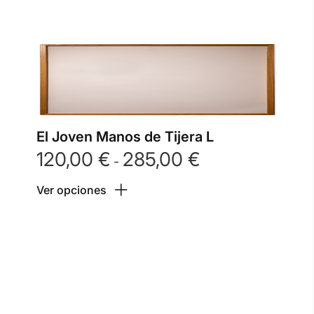
El Joven Manos de Tijera L
120,00
€
285,00
€
Rango
-
de
Ver opciones
precios:
desde
120,00 €
hasta
285,00 €