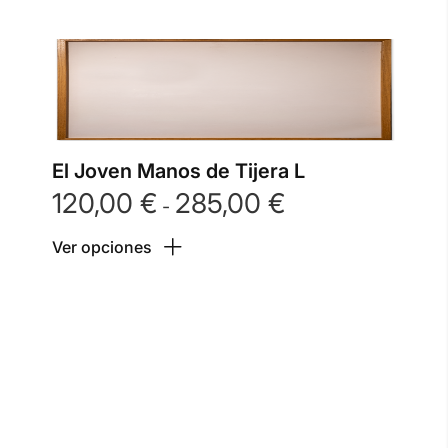
El Joven Manos de Tijera L
120,00
€
285,00
€
Rango
-
de
Ver opciones
precios:
desde
120,00 €
hasta
285,00 €