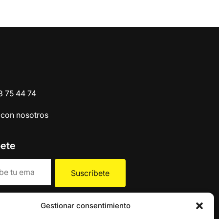
o
3 75 44 74
 con nosotros
bete
la
política de Privacidad
.
Gestionar consentimiento