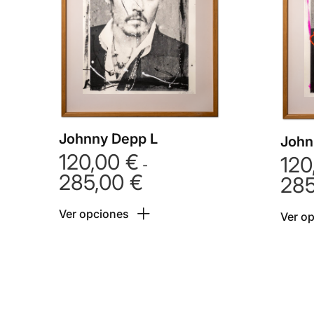
Johnny Depp L
John
120,00
€
120
-
285,00
€
28
Rango
de
Ver opciones
precios:
Ver o
desde
120,00 €
hasta
285,00 €