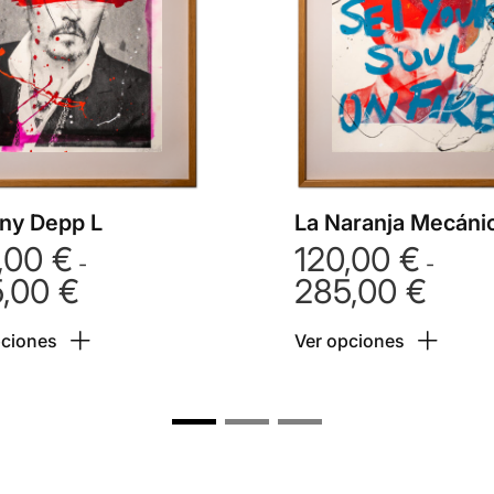
ny Depp L
La Naranja Mecáni
,00
€
120,00
€
-
-
5,00
€
285,00
€
Rango
Rango
de
de
pciones
Ver opciones
precios:
precios
desde
desde
120,00 €
120,00
hasta
hasta
285,00 €
285,00