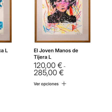
ca L
El Joven Manos de
Tijera L
120,00
€
-
285,00
€
Rango
:
de
Ver opciones
precios:
 €
desde
120,00 €
 €
hasta
285,00 €