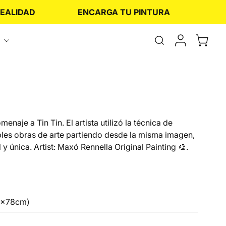
LIDAD
ENCARGA TU PINTURA
Abrir
el
formulario
de
búsqueda
enaje a Tin Tin. El artista utilizó la técnica de
iples obras de arte partiendo desde la misma imagen,
y única. Artist: Maxó Rennella Original Painting 🎨.
6x78cm)