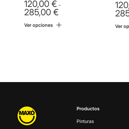
120,00
€
120
-
285,00
€
28
Rango
de
Ver opciones
precios:
Ver o
desde
120,00 €
hasta
285,00 €
Productos
Pinturas