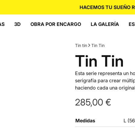
HACEMOS TU SUEÑO REA
AS
3D
OBRA POR ENCARGO
LA GALERÍA
ES
Tin tin
Tin Tin
Tin Tin
Esta serie representa un hom
serigrafía para crear múlt
haciendo cada una original 
285,00
€
Medidas
L (5