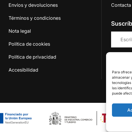
Envíos y devoluciones
Contacta
Términos y condiciones
Suscrí
Nota legal
Política de cookies
Política de privacidad
Acepto 
Accesibilidad
Para ofrece
almacenar y/
tecnologías
las identifi
puede afect
A