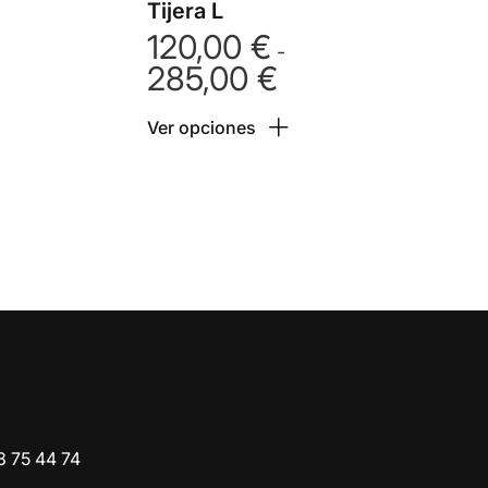
Tijera L
120,00
€
-
285,00
€
Rango
:
de
Ver opciones
precios:
 €
desde
120,00 €
 €
hasta
285,00 €
o
3 75 44 74