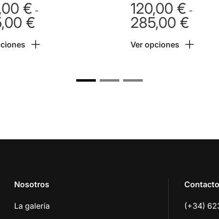
,00
€
120,00
€
-
-
5,00
€
285,00
€
Rango
Rango
de
de
pciones
Ver opciones
precios:
precios
desde
desde
120,00 €
120,00
hasta
hasta
285,00 €
285,00
Nosotros
Contact
La galería
(+34) 62