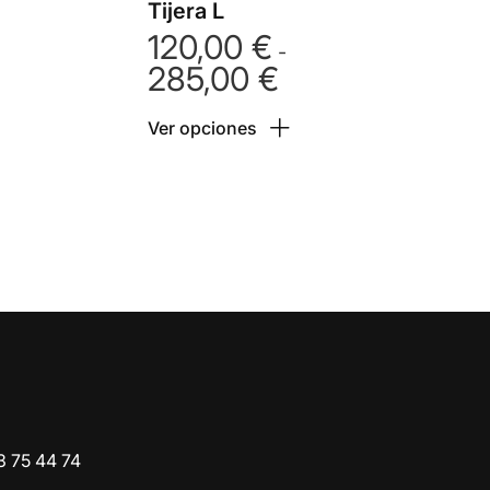
Tijera L
120,00
€
-
285,00
€
Rango
:
de
Ver opciones
precios:
 €
desde
120,00 €
 €
hasta
285,00 €
o
3 75 44 74