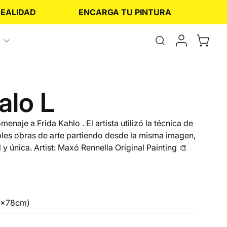
IDAD
ENCARGA TU PINTURA
Abrir
el
formulario
de
búsqueda
alo L
enaje a Frida Kahlo . El artista utilizó la técnica de
iples obras de arte partiendo desde la misma imagen,
y única. Artist: Maxó Rennella Original Painting 🎨
6x78cm)