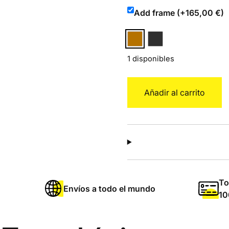
Add frame (+165,00 €)
1 disponibles
Frida
Añadir al carrito
Khalo
L
cantidad
To
Envíos a todo el mundo
10