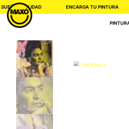
Skip
EÑO REALIDAD
ENCARGA TU PINTURA
to
content
PINTUR