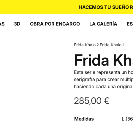
HACEMOS TU SUEÑO REAL
AS
3D
OBRA POR ENCARGO
LA GALERÍA
ES
Frida Khalo
Frida Khalo L
Frida Kh
Esta serie representa un hom
serigrafía para crear múlt
haciendo cada una original 
285,00
€
Medidas
L (5