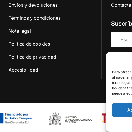
Envíos y devoluciones
Contacta
Términos y condiciones
Suscrí
Nota legal
Política de cookies
Política de privacidad
Acepto 
Accesibilidad
Para ofrece
almacenar y/
tecnologías
las identifi
puede afect
A