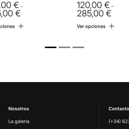
,00
€
120,00
€
-
-
5,00
€
285,00
€
Rango
Rango
de
de
pciones
Ver opciones
precios:
precios
desde
desde
120,00 €
120,00
hasta
hasta
285,00 €
285,00
Nosotros
Contact
La galería
(+34) 62