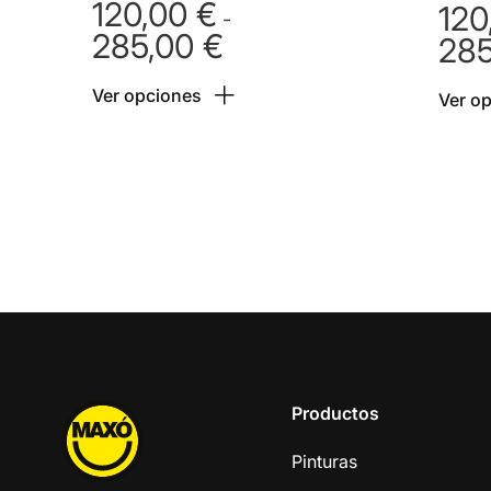
120,00
€
120
-
285,00
€
28
Rango
de
Ver opciones
precios:
Ver o
desde
120,00 €
hasta
285,00 €
Productos
Pinturas