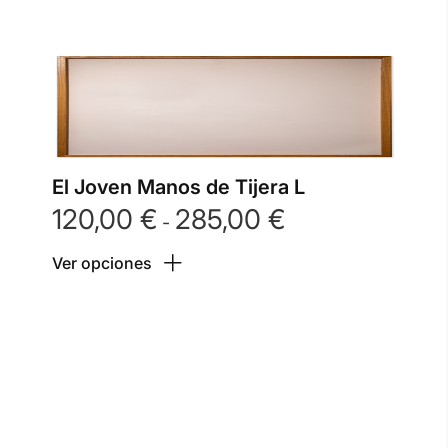
El Joven Manos de Tijera L
120,00
€
285,00
€
Rango
-
de
Ver opciones
precios:
desde
120,00 €
hasta
285,00 €