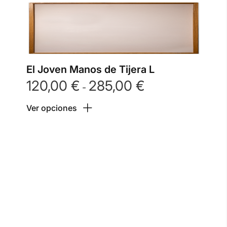
El Joven Manos de Tijera L
120,00
€
285,00
€
Rango
-
de
Ver opciones
precios:
desde
120,00 €
hasta
285,00 €