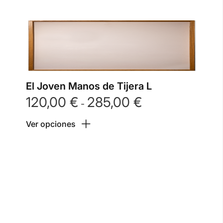
El Joven Manos de Tijera L
120,00
€
285,00
€
Rango
-
de
Ver opciones
precios:
desde
120,00 €
hasta
285,00 €